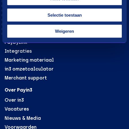
Moeite met betalen?
Webshops
Selectie toestaan
in3 voor webshops
Weigeren
B2B verkoop voor webshops
PaybyLink
Integraties
Marketing materiaal
in3 omzetcalculator
Merchant support
Over Payin3
Over in3
Vacatures
Nieuws & Media
Voorwaarden