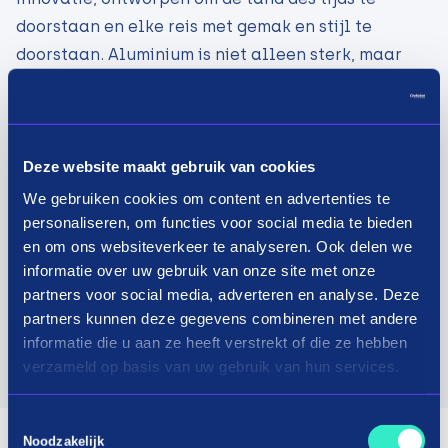
doorstaan en elke reis met gemak en stijl te
doorstaan. Aluminium is niet alleen sterk, maar
ook volledig recyclebaar, waardoor onze koffers
een duurzame keuze zijn voor de bewuste reiziger.
Voor de Stijlvolle Reiziger
Deze website maakt gebruik van cookies
Onze koffers combineren functionaliteit met een
We gebruiken cookies om content en advertenties te
strak, modern ontwerp dat bij elke gelegenheid
personaliseren, om functies voor social media te bieden
past. Voor de ondernemer die altijd onderweg is,
en om ons websiteverkeer te analyseren. Ook delen we
de zakenman die vaak internationaal reist, of de
informatie over uw gebruik van onze site met onze
stijlvolle individu die waarde hecht aan kwaliteit
partners voor social media, adverteren en analyse. Deze
partners kunnen deze gegevens combineren met andere
en design – AMICE is de perfecte reisgenoot.
informatie die u aan ze heeft verstrekt of die ze hebben
verzameld op basis van uw gebruik van hun services.
Bezoek website
Toestemmingsselectie
Noodzakelijk