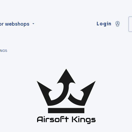
Login
or webshops
INGS