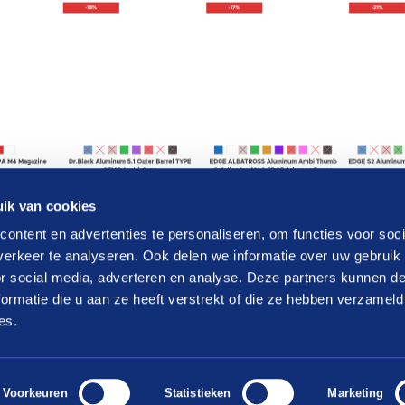
ik van cookies
ontent en advertenties te personaliseren, om functies voor soci
erkeer te analyseren. Ook delen we informatie over uw gebruik
or social media, adverteren en analyse. Deze partners kunnen 
ormatie die u aan ze heeft verstrekt of die ze hebben verzameld
ops
Over Payin3
es.
r webshops
Over in3
Voorkeuren
Statistieken
Marketing
rkoop voor webshops
Vacatures