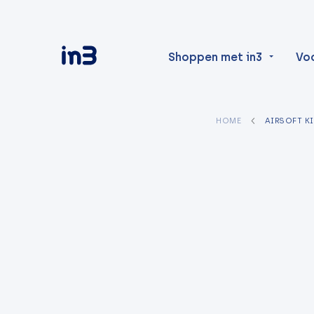
Shoppen met in3
Vo
HOME
AIRSOFT K