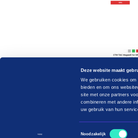
Deze website maakt gebru
We gebruiken cookies om c
bieden en om ons websitev
site met onze partners vo
combineren met andere inf
Consumenten
Websh
uw gebruik van hun servic
Aangesloten webshops
in3 voo
Toestemmingsselectie
Noodzakelijk
Hoe werkt in3
B2B ve