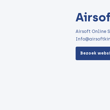
Airso
Airsoft Online 
Info@airsoftkin
Bezoek webs