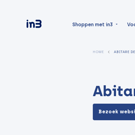
Shoppen met in3
Vo
HOME
ABITARE D
Abita
Bezoek webs