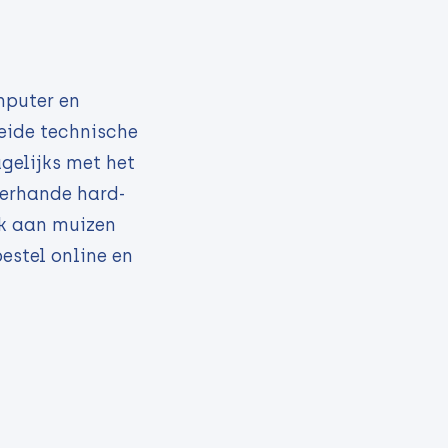
mputer en
eide technische
gelijks met het
lerhande hard-
nk aan muizen
estel online en