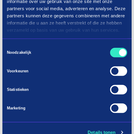
informatie over uw gebruik van onze site met onze
een succes blijkt, sluiten we snel meer webshops
partners voor social media, adverteren en analyse. Deze
aan.”
partners kunnen deze gegevens combineren met andere
informatie die u aan ze heeft verstrekt of die ze hebben
verzameld op basis van uw gebruik van hun services.
Other news
Toestemmingsselectie
All news
Noodzakelijk
Voorkeuren
25/09/2025
Giga Meubel: meer
klanten kiezen voor grote
Statistieken
aankopen met in3
Marketing
in3
Partners
Case
Details tonen