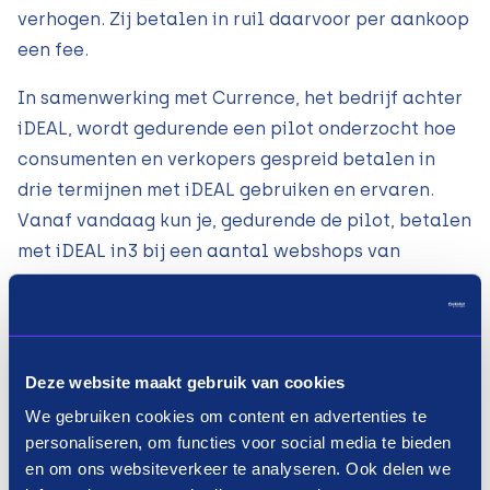
verhogen. Zij betalen in ruil daarvoor per aankoop
een fee.
In samenwerking met Currence, het bedrijf achter
iDEAL, wordt gedurende een pilot onderzocht hoe
consumenten en verkopers gespreid betalen in
drie termijnen met iDEAL gebruiken en ervaren.
Vanaf vandaag kun je, gedurende de pilot, betalen
met iDEAL in3 bij een aantal webshops van
payment service provider Buckaroo.
Hans Langenhuizen, CEO van in3, is blij met de
samenwerking. “Deze pilot is een belangrijke stap
Deze website maakt gebruik van cookies
om onze sociaal verantwoorde betaalmethode in3
We gebruiken cookies om content en advertenties te
bij een groter publiek bekend en geliefd te maken.
personaliseren, om functies voor social media te bieden
We willen goed monitoren hoe de markt, zowel
en om ons websiteverkeer te analyseren. Ook delen we
koper als verkoper, het product ontvangt. Als dit