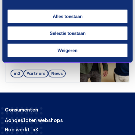
Alles toestaan
10/09/2025
OfficeNext breidt uit met
in3
Selectie toestaan
Weigeren
in3
Partners
News
Consumenten
Aangesloten webshops
Hoe werkt in3