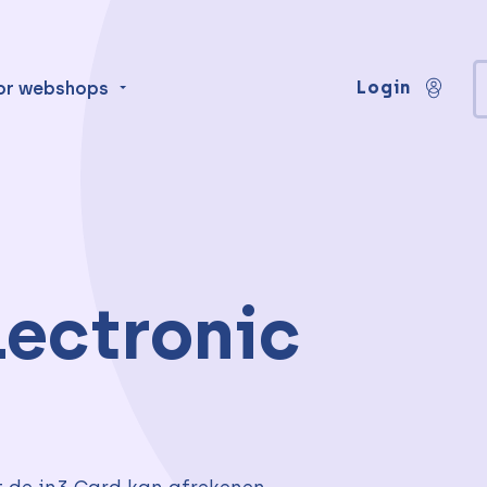
Login
or webshops
lectronic