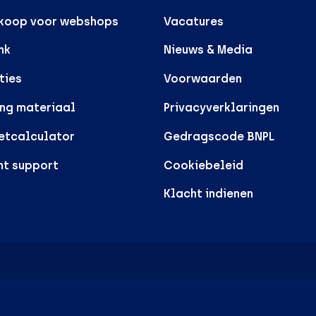
rkoop voor webshops
Vacatures
nk
Nieuws & Media
ties
Voorwaarden
ng materiaal
Privacyverklaringen
etcalculator
Gedragscode BNPL
nt support
Cookiebeleid
Klacht indienen