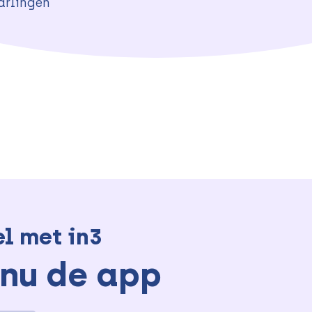
arlingen
el met in3
nu de app