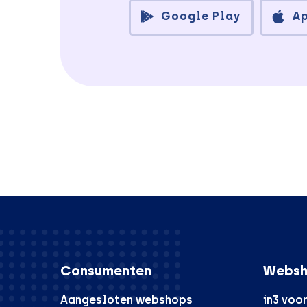
Google Play
A
Consumenten
Websh
Aangesloten webshops
in3 voo