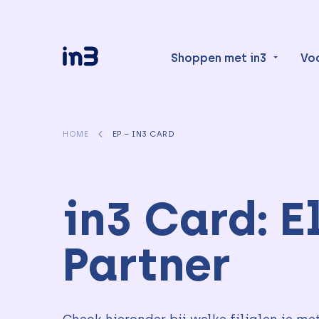
Shoppen met in3
Vo
HOME
EP – IN3 CARD
in3 Card: E
Partner