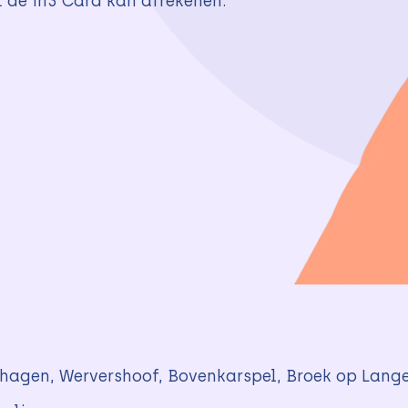
t de in3 Card kan afrekenen.
hagen, Wervershoof, Bovenkarspel, Broek op Lange