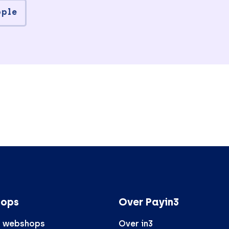
pple
ops
Over Payin3
r webshops
Over in3