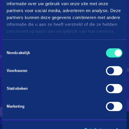
informatie over uw gebruik van onze site met onze
partners voor social media, adverteren en analyse. Deze
partners kunnen deze gegevens combineren met andere
informatie die u aan ze heeft verstrekt of die ze hebben
verzameld op basis van uw gebruik van hun services.
Toestemmingsselectie
Droom je van een kingsize
Noodzakelijk
bed?
Voorkeuren
Betaal in 3 termijnen
Statistieken
Marketing