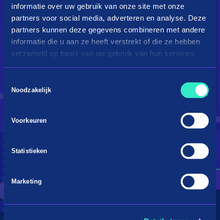
informatie over uw gebruik van onze site met onze
partners voor social media, adverteren en analyse. Deze
partners kunnen deze gegevens combineren met andere
informatie die u aan ze heeft verstrekt of die ze hebben
verzameld op basis van uw gebruik van hun services.
Toestemmingsselectie
Droom je van een kingsize
Noodzakelijk
bed?
Voorkeuren
Betaal in 3 termijnen
Statistieken
Marketing