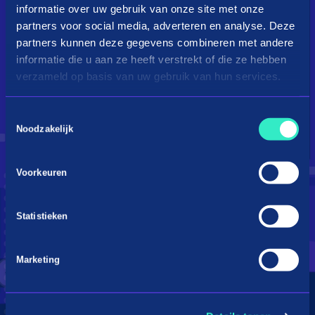
informatie over uw gebruik van onze site met onze
partners voor social media, adverteren en analyse. Deze
partners kunnen deze gegevens combineren met andere
informatie die u aan ze heeft verstrekt of die ze hebben
verzameld op basis van uw gebruik van hun services.
Toestemmingsselectie
Droom je van een kingsize
Noodzakelijk
bed?
Voorkeuren
Betaal in 3 termijnen
Statistieken
Marketing