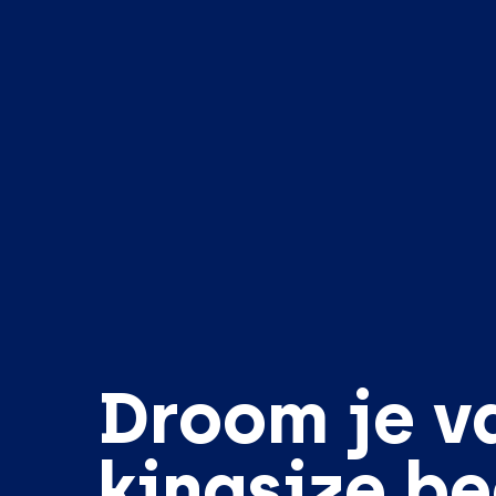
Droom je v
kingsize b