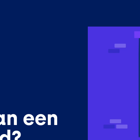
an een
ed?