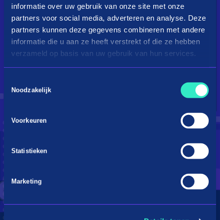
informatie over uw gebruik van onze site met onze
partners voor social media, adverteren en analyse. Deze
partners kunnen deze gegevens combineren met andere
informatie die u aan ze heeft verstrekt of die ze hebben
verzameld op basis van uw gebruik van hun services.
Toestemmingsselectie
Droom je van een kingsize
Noodzakelijk
bed?
Voorkeuren
Betaal in 3 termijnen
Statistieken
Marketing