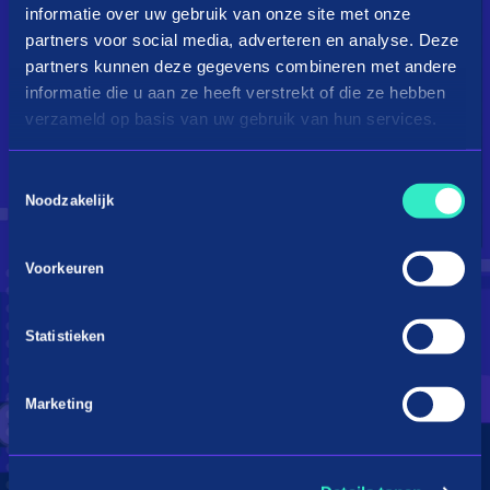
informatie over uw gebruik van onze site met onze
partners voor social media, adverteren en analyse. Deze
partners kunnen deze gegevens combineren met andere
informatie die u aan ze heeft verstrekt of die ze hebben
verzameld op basis van uw gebruik van hun services.
Toestemmingsselectie
Droom je van een kingsize
Noodzakelijk
bed?
Voorkeuren
Betaal in 3 termijnen
Statistieken
Marketing