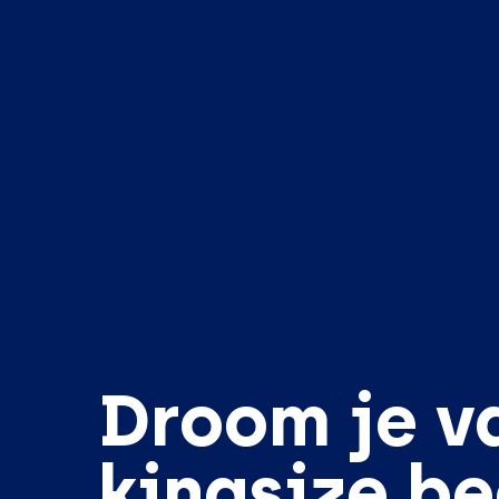
Droom je v
kingsize b