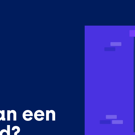
an een
ed?