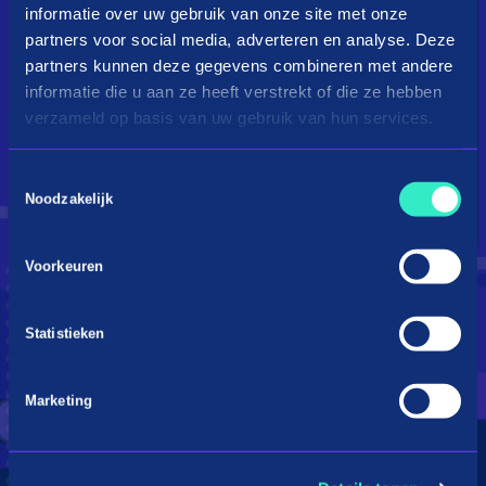
informatie over uw gebruik van onze site met onze
partners voor social media, adverteren en analyse. Deze
partners kunnen deze gegevens combineren met andere
informatie die u aan ze heeft verstrekt of die ze hebben
verzameld op basis van uw gebruik van hun services.
Toestemmingsselectie
Droom je van een kingsize
Noodzakelijk
bed?
Voorkeuren
Betaal in 3 termijnen
Statistieken
Marketing