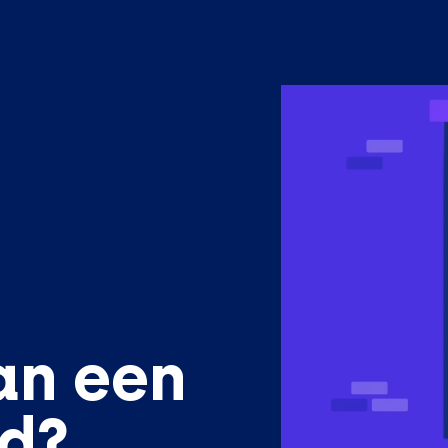
an een
ed?