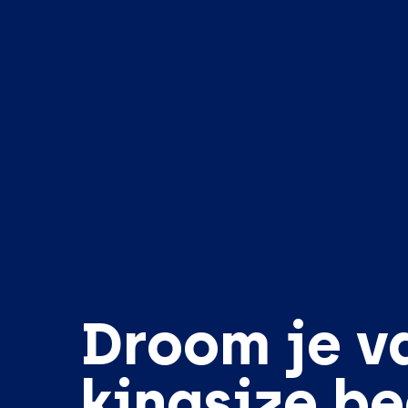
Droom je v
kingsize b