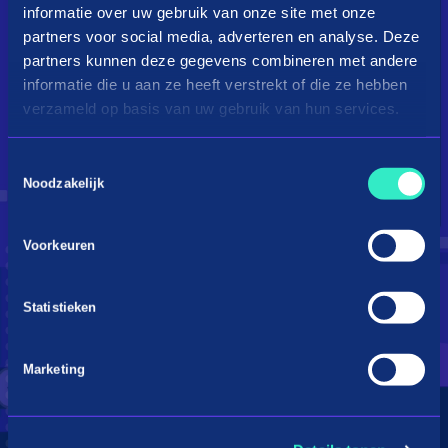
informatie over uw gebruik van onze site met onze
partners voor social media, adverteren en analyse. Deze
partners kunnen deze gegevens combineren met andere
informatie die u aan ze heeft verstrekt of die ze hebben
verzameld op basis van uw gebruik van hun services.
Toestemmingsselectie
Droom je van een kingsize
Noodzakelijk
bed?
Voorkeuren
Betaal in 3 termijnen
Statistieken
Marketing