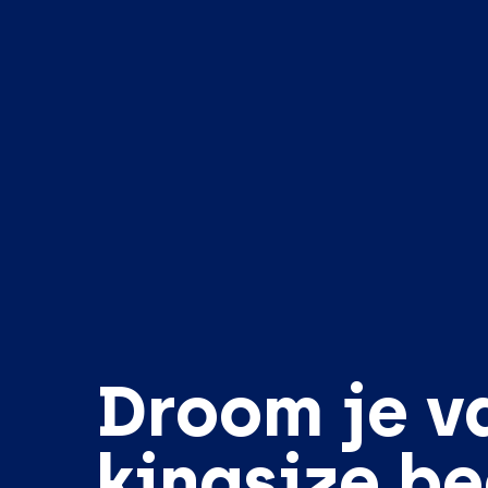
Droom je v
kingsize b