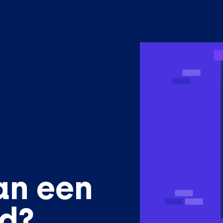
an een
ed?