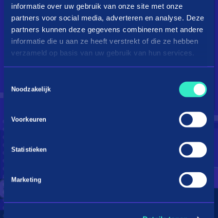
informatie over uw gebruik van onze site met onze
partners voor social media, adverteren en analyse. Deze
partners kunnen deze gegevens combineren met andere
informatie die u aan ze heeft verstrekt of die ze hebben
verzameld op basis van uw gebruik van hun services.
Toestemmingsselectie
Droom je van een kingsize
Noodzakelijk
bed?
Voorkeuren
Betaal in 3 termijnen
Statistieken
Marketing