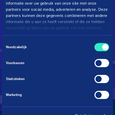
informatie over uw gebruik van onze site met onze
partners voor social media, adverteren en analyse. Deze
partners kunnen deze gegevens combineren met andere
informatie die u aan ze heeft verstrekt of die ze hebben
verzameld op basis van uw gebruik van hun services.
Toestemmingsselectie
Droom je van een kingsize
Noodzakelijk
bed?
Voorkeuren
Betaal in 3 termijnen
Statistieken
Marketing