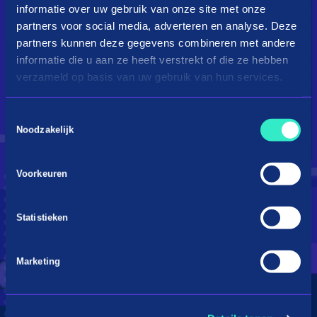
informatie over uw gebruik van onze site met onze
partners voor social media, adverteren en analyse. Deze
partners kunnen deze gegevens combineren met andere
informatie die u aan ze heeft verstrekt of die ze hebben
verzameld op basis van uw gebruik van hun services.
Toestemmingsselectie
Droom je van een kingsize
Noodzakelijk
bed?
Voorkeuren
Betaal in 3 termijnen
Statistieken
Marketing