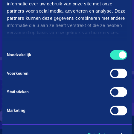
informatie over uw gebruik van onze site met onze
partners voor social media, adverteren en analyse. Deze
partners kunnen deze gegevens combineren met andere
informatie die u aan ze heeft verstrekt of die ze hebben
verzameld op basis van uw gebruik van hun services.
Toestemmingsselectie
Droom je van een kingsize
Noodzakelijk
bed?
Voorkeuren
Betaal in 3 termijnen
Statistieken
Marketing