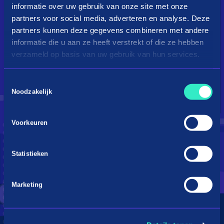
informatie over uw gebruik van onze site met onze
partners voor social media, adverteren en analyse. Deze
partners kunnen deze gegevens combineren met andere
informatie die u aan ze heeft verstrekt of die ze hebben
verzameld op basis van uw gebruik van hun services.
Toestemmingsselectie
Droom je van een kingsize
Noodzakelijk
bed?
Voorkeuren
Betaal in 3 termijnen
Statistieken
Marketing