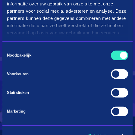
informatie over uw gebruik van onze site met onze
partners voor social media, adverteren en analyse. Deze
partners kunnen deze gegevens combineren met andere
informatie die u aan ze heeft verstrekt of die ze hebben
verzameld op basis van uw gebruik van hun services.
Toestemmingsselectie
Droom je van een kingsize
Noodzakelijk
bed?
Voorkeuren
Betaal in 3 termijnen
Statistieken
Marketing