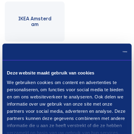
IKEA Amsterd
am
Wastafels shoppen in3 termijnen
Deze website maakt gebruik van cookies
We gebruiken cookies om content en advertenties te
Hoe kan je een wastafel in termijnen
personaliseren, om functies voor social media te bieden
betalen?
en om ons websiteverkeer te analyseren. Ook delen we
informatie over uw gebruik van onze site met onze
Payin3 biedt een ideale oplossing voor als je wel
partners voor social media, adverteren en analyse. Deze
snel een nieuwe wastafel wilt, maar nog niet
partners kunnen deze gegevens combineren met andere
genoeg gespaard hebt om het aankoopbedrag
informatie die u aan ze heeft verstrekt of die ze hebben
verzameld op basis van uw gebruik van hun services.
direct te betalen. Als je liever nog even langer