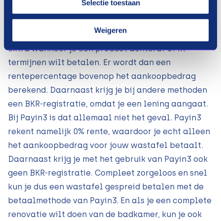
Zijn er extra kosten bij een wastafel
Selectie toestaan
achteraf betalen?
Weigeren
Bij de meeste financieringsmethoden betaal je
extra wanneer je een product achteraf of in
termijnen wilt betalen. Er wordt dan een
rentepercentage bovenop het aankoopbedrag
berekend. Daarnaast krijg je bij andere methoden
een BKR-registratie, omdat je een lening aangaat.
Bij Payin3 is dat allemaal niet het geval. Payin3
rekent namelijk 0% rente, waardoor je echt alleen
het aankoopbedrag voor jouw wastafel betaalt.
Daarnaast krijg je met het gebruik van Payin3 ook
geen BKR-registratie. Compleet zorgeloos en snel
kun je dus een wastafel gespreid betalen met de
betaalmethode van Payin3. En als je een complete
renovatie wilt doen van de badkamer, kun je ook