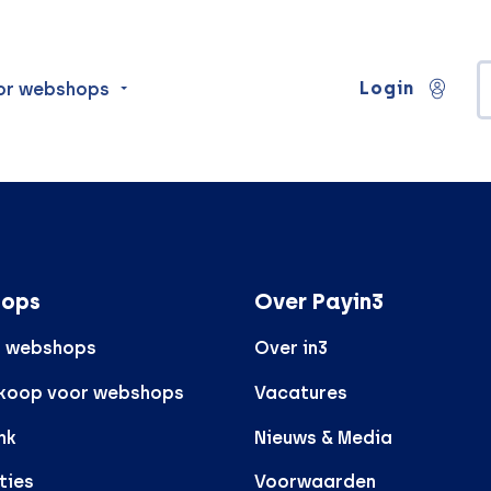
Login
or webshops
ops
Over Payin3
r webshops
Over in3
rkoop voor webshops
Vacatures
nk
Nieuws & Media
ties
Voorwaarden