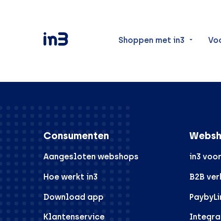
Shoppen met in3
Vo
Consumenten
Websh
Aangesloten webshops
in3 voo
Hoe werkt in3
B2B ve
Download app
PaybyLi
Klantenservice
Integra