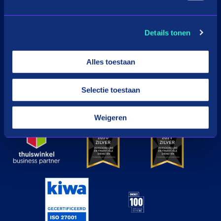
Download de app
Details tonen
Google Play
Apple
Alles toestaan
Selectie toestaan
© in3 - 2026 All rights reserverd
Weigeren