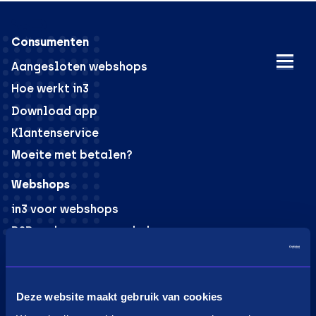
Consumenten
Aangesloten webshops
Hoe werkt in3
Download app
Klantenservice
Moeite met betalen?
Webshops
in3 voor webshops
B2B verkoop voor webshops
PaybyLink
Integraties
Marketing materiaal
Deze website maakt gebruik van cookies