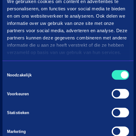
in3 omzetcalculator
We gebruiken cookies om content en advertenties te
personaliseren, om functies voor social media te bieden
Merchant support
en om ons websiteverkeer te analyseren. Ook delen we
informatie over uw gebruik van onze site met onze
Over Payin3
partners voor social media, adverteren en analyse. Deze
Over in3
partners kunnen deze gegevens combineren met andere
Vacatures
informatie die u aan ze heeft verstrekt of die ze hebben
verzameld op basis van uw gebruik van hun services.
Nieuws & Media
Voorwaarden
Toestemmingsselectie
Privacyverklaringen
Noodzakelijk
Gedragscode BNPL
Cookiebeleid
Voorkeuren
Klacht indienen
Statistieken
Marketing