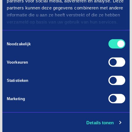
partners voor social media, adverteren en analyse. Deze
Bedrijfsnaam
*
partners kunnen deze gegevens combineren met andere
informatie die u aan ze heeft verstrekt of die ze hebben
verzameld op basis van uw gebruik van hun services.
KVK-nummer
Toestemmingsselectie
Noodzakelijk
Voorkeuren
Bedrijfswebsite
*
Statistieken
Marketing
Details tonen