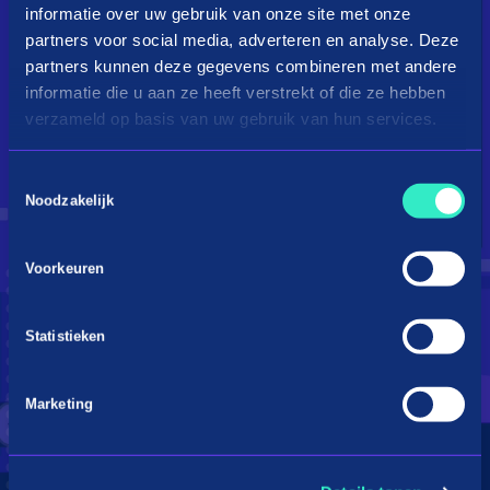
informatie over uw gebruik van onze site met onze
partners voor social media, adverteren en analyse. Deze
partners kunnen deze gegevens combineren met andere
informatie die u aan ze heeft verstrekt of die ze hebben
verzameld op basis van uw gebruik van hun services.
Toestemmingsselectie
Droom je van een kingsize
Noodzakelijk
bed?
Voorkeuren
Betaal in 3 termijnen
Statistieken
Marketing