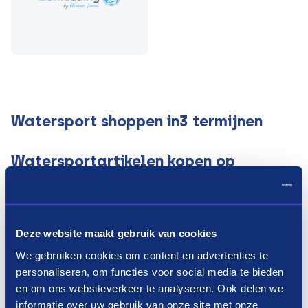
Watersport shoppen in3 termijnen
Watersportartikelen kopen op
afbetaling
Of je nu toe bent aan een nieuwe roeiboot of een
duikbril, met de betaalmethode van Payin3 betaal
Deze website maakt gebruik van cookies
je jouw watersport benodigdheden in termijnen.
We gebruiken cookies om content en advertenties te
Wanneer je jouw watersportartikelen op
personaliseren, om functies voor social media te bieden
afbetaling koopt, spreid je de kosten. Bij aanschaf
en om ons websiteverkeer te analyseren. Ook delen we
betaal je namelijk slechts een derde van het
informatie over uw gebruik van onze site met onze