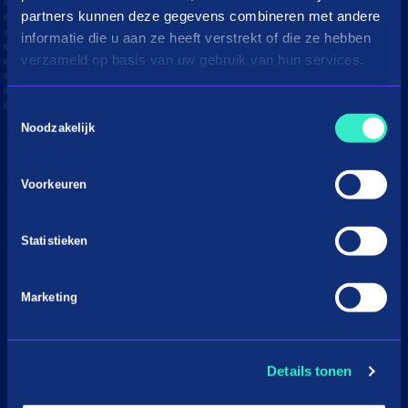
Moeite met betalen?
partners kunnen deze gegevens combineren met andere
informatie die u aan ze heeft verstrekt of die ze hebben
Webshops
verzameld op basis van uw gebruik van hun services.
in3 voor webshops
B2B verkoop voor webshops
Toestemmingsselectie
Noodzakelijk
PaybyLink
Integraties
Voorkeuren
Marketing materiaal
in3 omzetcalculator
Statistieken
Merchant support
Over Payin3
Marketing
Over in3
Vacatures
Details tonen
Nieuws & Media
Voorwaarden