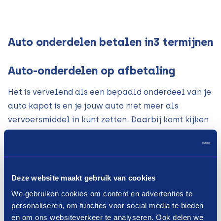
Auto onderdelen betalen in3 termijnen
Auto-onderdelen op afbetaling
Het is vervelend als een bepaald onderdeel van je
auto kapot is en je jouw auto niet meer als
vervoersmiddel in kunt zetten. Daarbij komt kijken
dat de prijzen van auto-onderdelen vaak hoog
oplopen, waardoor het lang kan duren voordat je
het hele bedrag bij elkaar hebt gespaard. Met de
betaalmethode van Payin3 koop je je auto-
Deze website maakt gebruik van cookies
onderdelen op afbetaling. Hoe werkt dat dan? Als
We gebruiken cookies om content en advertenties te
je bij een van de bovenstaande webwinkels de
personaliseren, om functies voor social media te bieden
benodigde onderdelen hebt gevonden, kies je bij
en om ons websiteverkeer te analyseren. Ook delen we