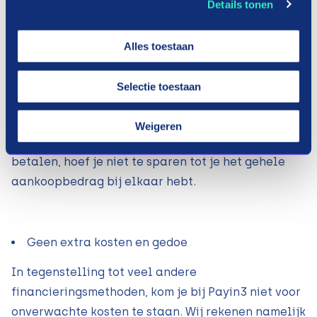
met Payin3 opgesomd:
Details tonen
Alles toestaan
Je hoeft niet te sparen
Selectie toestaan
Als je auto kapot is, wil je natuurlijk zo snel
mogelijk dat het kapotte onderdeel vervangen
Weigeren
wordt. Door je auto-onderdelen gespreid te
betalen, hoef je niet te sparen tot je het gehele
aankoopbedrag bij elkaar hebt.
Geen extra kosten en gedoe
In tegenstelling tot veel andere
financieringsmethoden, kom je bij Payin3 niet voor
onverwachte kosten te staan. Wij rekenen namelijk