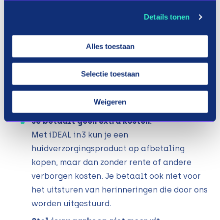
Betaal de tweede termijn binnen 30 dagen
Details tonen
en derde termijn 60 dagen. Je hoeft je geen
zorgen te maken dat je een betaling mist. We
Alles toestaan
sturen jou op tijd een herinnering voor je
aankomende betaling.
Selectie toestaan
Voordelen van huidverzorgingsproducten
Weigeren
gespreid betalen met in3.
Je betaalt geen extra kosten.
Met iDEAL in3 kun je een
huidverzorgingsproduct op afbetaling
kopen, maar dan zonder rente of andere
verborgen kosten. Je betaalt ook niet voor
het uitsturen van herinneringen die door ons
worden uitgestuurd.