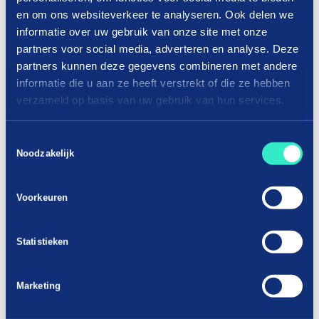
Huidverzorging shoppen in3 termijnen
en om ons websiteverkeer te analyseren. Ook delen we
Het bestellen van een huidverzorgingsproduct
informatie over uw gebruik van onze site met onze
partners voor social media, adverteren en analyse. Deze
met in3 is heel eenvoudig en zonder gedoe!
partners kunnen deze gegevens combineren met andere
Vind jouw huidverzorgingsproduct en kies
informatie die u aan ze heeft verstrekt of die ze hebben
verzameld op basis van uw gebruik van hun services.
voor in3.
Vind jouw huidverzorgingsproduct bij een
Toestemmingsselectie
van onze aangesloten webshops en kies in3
Noodzakelijk
bij het afrekenen. Wij doen binnen split-
second een gegevenscontrole.
Voorkeuren
Betaal het 1ste deel en ontvang direct.
Betaal de eerste termijn eenvoudig via iDeal
Statistieken
en ontvang jouw huidverzorgingsproduct. De
tweede en derde termijn betaal je achteraf.
Marketing
Betaal je huidverzorgingsproduct af binnen
60 dagen.