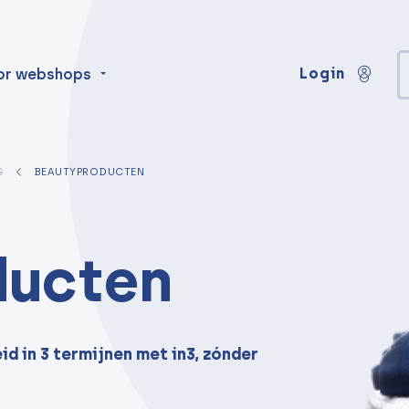
Login
or webshops
G
BEAUTYPRODUCTEN
ducten
d in 3 termijnen met in3, zónder