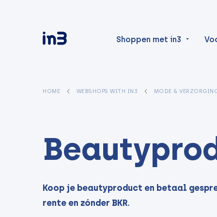
Shoppen met in3
Vo
HOME
WEBSHOPS WITH IN3
MODE & VERZORGIN
Beautypro
Koop je beautyproduct en betaal gesprei
rente en zónder BKR.