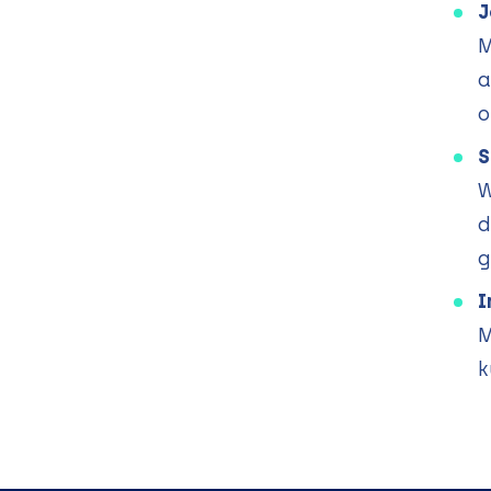
J
M
a
o
S
W
d
g
I
M
k