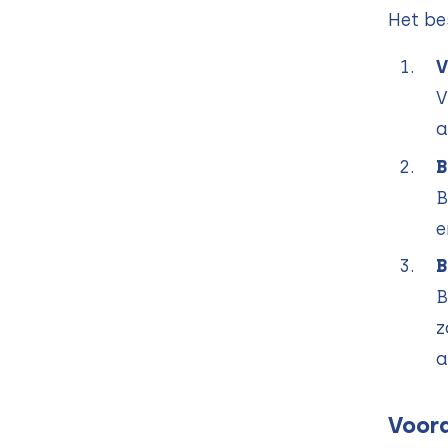
Het be
V
V
a
B
B
e
B
B
z
a
Voord