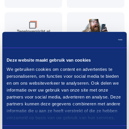
Deze website maakt gebruik van cookies
We gebruiken cookies om content en advertenties te
personaliseren, om functies voor social media te bieden
Badkamermeubels shoppen in3
en om ons websiteverkeer te analyseren. Ook delen we
termijnen
informatie over uw gebruik van onze site met onze
partners voor social media, adverteren en analyse. Deze
Badkamermeubels op afbetaling
partners kunnen deze gegevens combineren met andere
informatie die u aan ze heeft verstrekt of die ze hebben
De meubels in je badkamer bepalen, samen met de
verzameld op basis van uw gebruik van hun services.
tegels
, de sfeer van jouw badkamer en zijn daarom