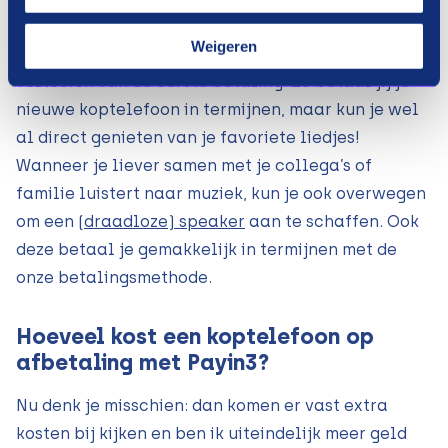
koptelefoon niet pas na 60 dagen wanneer je het
Weigeren
volledige bedrag hebt betaald, maar direct na het
voltooien van de eerste betaling. Zo betaal jij je
nieuwe koptelefoon in termijnen, maar kun je wel
al direct genieten van je favoriete liedjes!
Wanneer je liever samen met je collega’s of
familie luistert naar muziek, kun je ook overwegen
om een
(draadloze) speaker
aan te schaffen. Ook
deze betaal je gemakkelijk in termijnen met de
onze betalingsmethode.
Hoeveel kost een koptelefoon op
afbetaling met Payin3?
Nu denk je misschien: dan komen er vast extra
kosten bij kijken en ben ik uiteindelijk meer geld