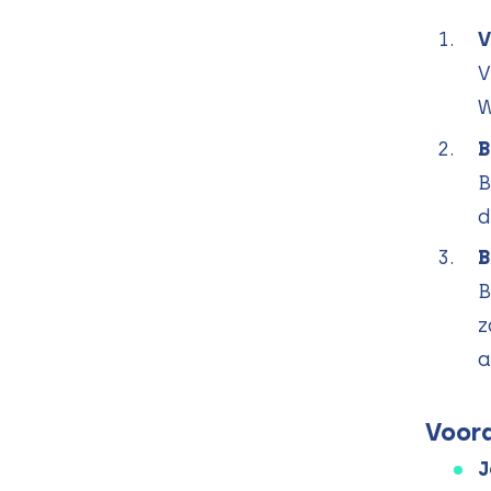
V
V
W
B
B
d
B
B
z
a
Voord
J