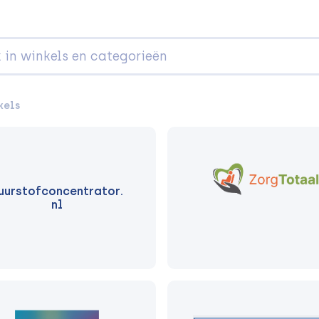
kels
uurstofconcentrator.
nl