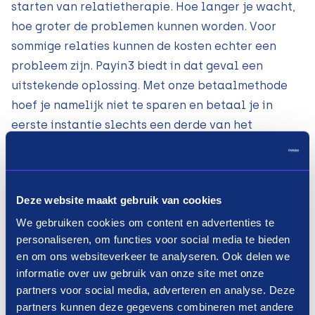
starten van relatietherapie. Hoe langer je wacht,
hoe groter de problemen kunnen worden. Voor
sommige relaties kunnen de kosten echter een
probleem zijn. Payin3 biedt in dat geval een
uitstekende oplossing. Met onze betaalmethode
hoef je namelijk niet te sparen en betaal je in
eerste instantie slechts een derde van het
totaalbedrag. Na 30 dagen betaal je nog eens een
derde en 60 dagen na de start van de behandeling
betaal je het laatste deel. Je betaalt het bedrag
Deze website maakt gebruik van cookies
voor de relatietherapie dus in termijnen, zodat je
We gebruiken cookies om content en advertenties te
niet in een keer het volledige bedrag hoeft op te
personaliseren, om functies voor social media te bieden
hoesten. Daarnaast hoef je je geen zorgen te
en om ons websiteverkeer te analyseren. Ook delen we
maken over een BKR-registratie of rente. Bij Payin3
informatie over uw gebruik van onze site met onze
is de rente voor relatietherapie in termijnen
partners voor social media, adverteren en analyse. Deze
betalen namelijk 0%. Direct werken aan jullie
partners kunnen deze gegevens combineren met andere