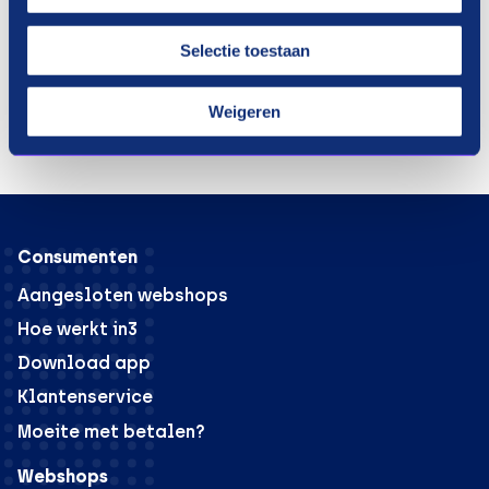
nu groot of klein zijn, beide personen zullen
moeten luisteren en zich willen verplaatsen in de
Selectie toestaan
ander. Door jullie relatietherapie gespreid te
betalen, wordt in ieder geval een groot financieel
Weigeren
struikelblok weggenomen.
Consumenten
Aangesloten webshops
Hoe werkt in3
Download app
Klantenservice
Moeite met betalen?
Webshops