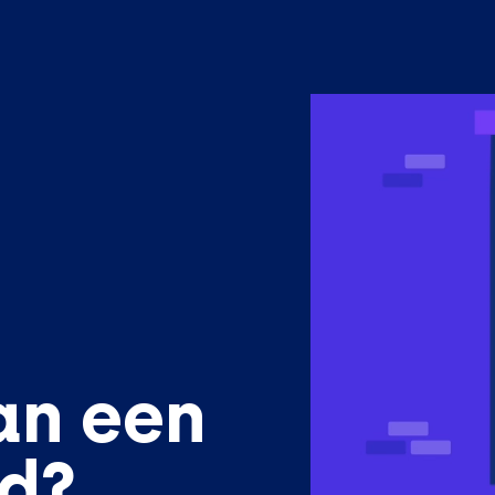
an een
ed?