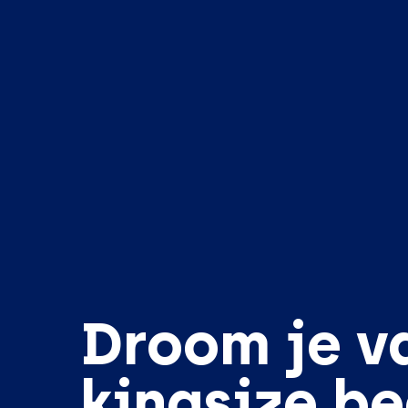
Droom je v
kingsize b