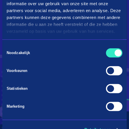
informatie over uw gebruik van onze site met onze
partners voor social media, adverteren en analyse. Deze
partners kunnen deze gegevens combineren met andere
informatie die u aan ze heeft verstrekt of die ze hebben
verzameld op basis van uw gebruik van hun services.
Toestemmingsselectie
Droom je van een kingsize
Noodzakelijk
bed?
Voorkeuren
Betaal in 3 termijnen
Statistieken
Marketing