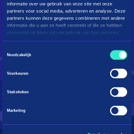
informatie over uw gebruik van onze site met onze
partners voor social media, adverteren en analyse. Deze
partners kunnen deze gegevens combineren met andere
informatie die u aan ze heeft verstrekt of die ze hebben
verzameld op basis van uw gebruik van hun services.
Toestemmingsselectie
Droom je van een kingsize
Noodzakelijk
bed?
Voorkeuren
Betaal in 3 termijnen
Statistieken
Marketing