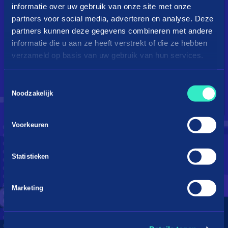
informatie over uw gebruik van onze site met onze
partners voor social media, adverteren en analyse. Deze
partners kunnen deze gegevens combineren met andere
informatie die u aan ze heeft verstrekt of die ze hebben
verzameld op basis van uw gebruik van hun services.
Toestemmingsselectie
Droom je van een kingsize
Noodzakelijk
bed?
Voorkeuren
Betaal in 3 termijnen
Statistieken
Marketing