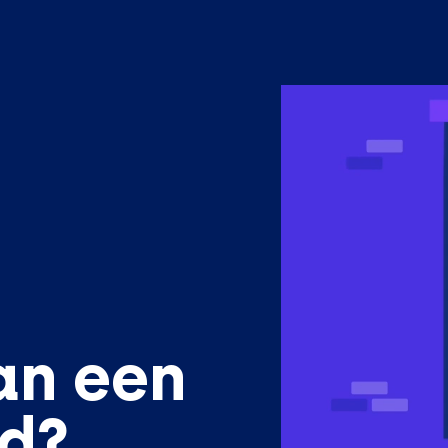
an een
ed?