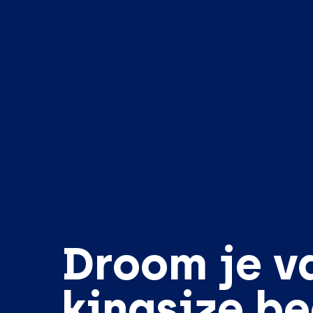
Droom je v
kingsize b