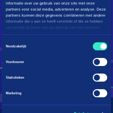
informatie over uw gebruik van onze site met onze
partners voor social media, adverteren en analyse. Deze
partners kunnen deze gegevens combineren met andere
informatie die u aan ze heeft verstrekt of die ze hebben
verzameld op basis van uw gebruik van hun services.
Toestemmingsselectie
Droom je van een kingsize
Noodzakelijk
bed?
Voorkeuren
Betaal in 3 termijnen
Statistieken
Marketing