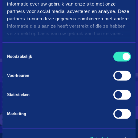
informatie over uw gebruik van onze site met onze
partners voor social media, adverteren en analyse. Deze
partners kunnen deze gegevens combineren met andere
informatie die u aan ze heeft verstrekt of die ze hebben
verzameld op basis van uw gebruik van hun services.
Toestemmingsselectie
Droom je van een kingsize
Noodzakelijk
bed?
Voorkeuren
Betaal in 3 termijnen
Statistieken
Marketing