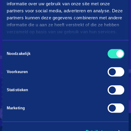
informatie over uw gebruik van onze site met onze
partners voor social media, adverteren en analyse. Deze
partners kunnen deze gegevens combineren met andere
informatie die u aan ze heeft verstrekt of die ze hebben
verzameld op basis van uw gebruik van hun services.
Toestemmingsselectie
Droom je van een kingsize
Noodzakelijk
bed?
Voorkeuren
Betaal in 3 termijnen
Statistieken
Marketing