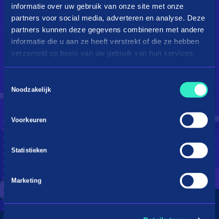
informatie over uw gebruik van onze site met onze
partners voor social media, adverteren en analyse. Deze
partners kunnen deze gegevens combineren met andere
informatie die u aan ze heeft verstrekt of die ze hebben
verzameld op basis van uw gebruik van hun services.
Toestemmingsselectie
Droom je van een kingsize
Noodzakelijk
bed?
Voorkeuren
Betaal in 3 termijnen
Statistieken
Marketing