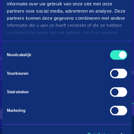
informatie over uw gebruik van onze site met onze
partners voor social media, adverteren en analyse. Deze
partners kunnen deze gegevens combineren met andere
informatie die u aan ze heeft verstrekt of die ze hebben
verzameld op basis van uw gebruik van hun services.
Toestemmingsselectie
Droom je van een kingsize
Noodzakelijk
bed?
Voorkeuren
Betaal in 3 termijnen
Statistieken
Marketing