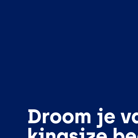
Droom je v
kingsize b