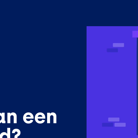
an een
ed?