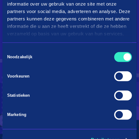
informatie over uw gebruik van onze site met onze
partners voor social media, adverteren en analyse. Deze
partners kunnen deze gegevens combineren met andere
informatie die u aan ze heeft verstrekt of die ze hebben
verzameld op basis van uw gebruik van hun services.
Toestemmingsselectie
Droom je van een kingsize
Noodzakelijk
bed?
Voorkeuren
Betaal in 3 termijnen
Statistieken
Marketing